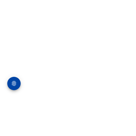
Über die Bauverlag BV GmbH
18 Zeitschriften, zahlreiche Sonderpublikationen