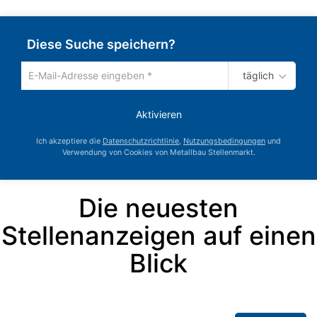
Diese Suche speichern?
täglich
Um
die
aktuelle
Aktivieren
Suche
zu
Ich akzeptiere die
Datenschutzrichtlinie
,
Nutzungsbedingungen
und
speichern
Verwendung von Cookies von Metallbau Stellenmarkt.
gib
deine
Emailadresse
Die neuesten
ein
Stellenanzeigen auf einen
Blick