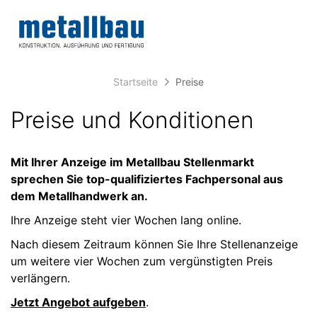
Accessibility
Modus
Anzeige
zur
Benut
aktivieren
Me
schalten
Suche
zur
Navigation
öff
von
Startseite
Preise
zum
mobilem
Inhalt
Preise und Konditionen
Endgerät
aus
Mit Ihrer Anzeige im Metallbau Stellenmarkt
sprechen Sie top-qualifiziertes Fachpersonal aus
dem Metallhandwerk an.
Ihre Anzeige steht vier Wochen lang online.
Nach diesem Zeitraum können Sie Ihre Stellenanzeige
um weitere vier Wochen zum vergünstigten Preis
verlängern.
Jetzt Angebot aufgeben
.