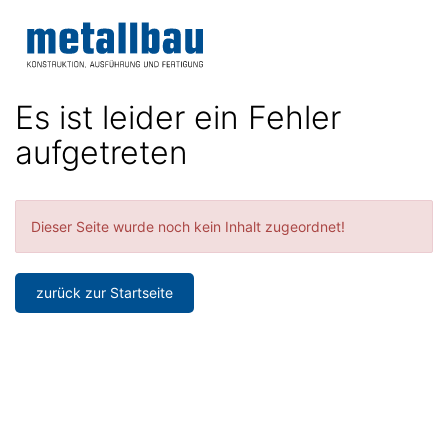
Accessibility
Modus
Anzeige
zur
Benut
aktivieren
Me
schalten
Suche
zur
Navigation
öff
von
Es ist leider ein Fehler
zum
mobilem
Inhalt
aufgetreten
Endgerät
aus
Dieser Seite wurde noch kein Inhalt zugeordnet!
zurück zur Startseite