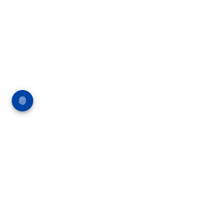
Über die Bauverlag BV GmbH
18 Zeitschriften, zahlreiche Sonderpublikationen
und Online-Angebote werden von rund 135
Mitarbeitern am Hauptsitz in Gütersloh sowie in
unseren Geschäftsstellen in Berlin und München