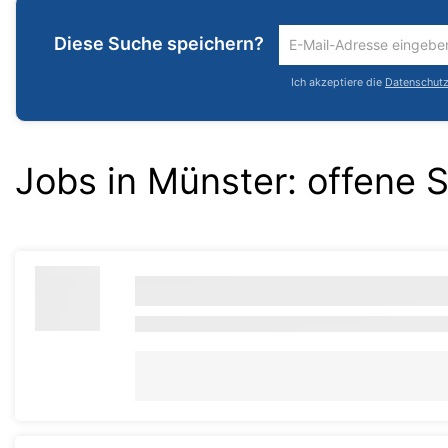
Diese Suche speichern?
Um
die
Ich akzeptiere die
Datenschutzr
aktuelle
Suche
zu
speichern
Jobs in Münster:
offene S
gib
deine
Emailadresse
ein